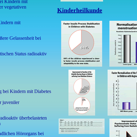
ei Kindern mit
r vegetativen
Kinderheilkunde
Kindern mit
ßere Gelassenheit bei
ischen Status radioaktiv
ng bei Kindern mit Diabetes
 juveniler
adioaktiv überbelasteten
n
ndlichen Hörorgans bei