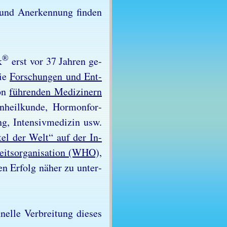
und An­er­ken­nung fin­den
®
k
erst vor 37 Jah­ren ge­
die
For­schun­gen und Ent­
von
füh­ren­den Me­di­zi­nern
nheil­kun­de, Hor­mon­for­
g, In­ten­siv­me­di­zin usw.
t­tel der Welt“ auf der In­
its­or­ga­ni­sa­ti­on (WHO),
n Er­folg nä­her zu un­ter­
nel­le Ver­brei­tung die­ses