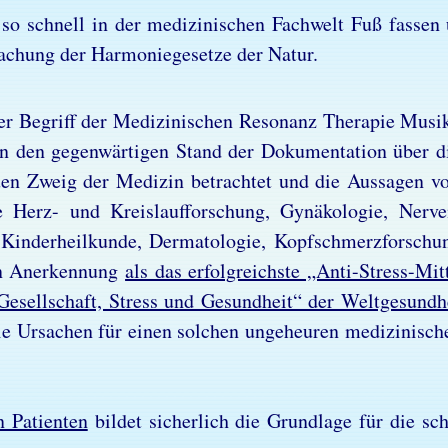
o schnell in der me­di­zi­ni­schen Fach­welt Fuß fas­sen 
­chung der Har­mo­nie­ge­set­ze der Na­tur.
Be­griff der Me­di­zi­ni­schen Re­so­nanz The­ra­pie Mu­si
 den ge­gen­wär­ti­gen Stand der Do­ku­men­ta­ti­on über 
en Zweig der Me­di­zin be­trach­tet und die Aus­sa­gen 
 Herz- und Kreis­lauf­for­schung, Gy­nä­ko­lo­gie, Ner­ve
Kin­der­heil­kun­de, Der­ma­to­lo­gie, Kopf­schmerz­for­schun
len An­er­ken­nung
als das er­folg­reichs­te „Anti-Stress-Mi
 „Ge­sell­schaft, Stress und Ge­sund­heit“ der Welt­ge­sund­he
 Ur­sa­chen für ei­nen sol­chen un­ge­heu­ren me­di­zi­nische
Pa­ti­en­ten
bil­det si­cher­lich die Grund­la­ge für die sch