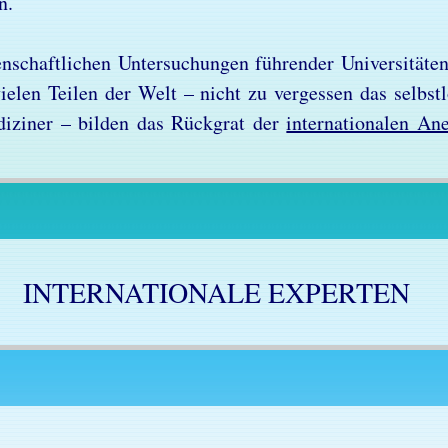
n.
­schaft­li­chen Un­ter­su­chun­gen füh­ren­der Uni­ver­si­tä­t
vie­len Tei­len der Welt – nicht zu ver­ges­sen das selbst­l
­di­zi­ner – bil­den das Rück­grat der
in­ter­na­tio­na­len An
INTERNATIONALE EXPERTEN