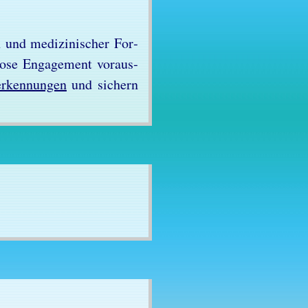
en und me­di­zi­ni­scher For­
o­se En­ga­ge­ment vor­aus­
­er­ken­nun­gen
und si­chern