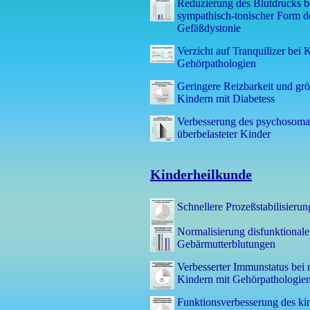
Reduzierung des Blutdrucks b
sympathisch-tonischer Form de
Gefäßdystonie
Verzicht auf Tranquilizer bei 
Gehörpathologien
Geringere Reizbarkeit und grö
Kindern mit Diabetess
Verbesserung des psychosomat
überbelasteter Kinder
Kinderheilkunde
Schnellere Prozeßstabilisieru
Normalisierung disfunktionaler
Gebärmutterblutungen
Verbesserter Immunstatus bei r
Kindern mit Gehörpathologie
Funktionsverbesserung des ki