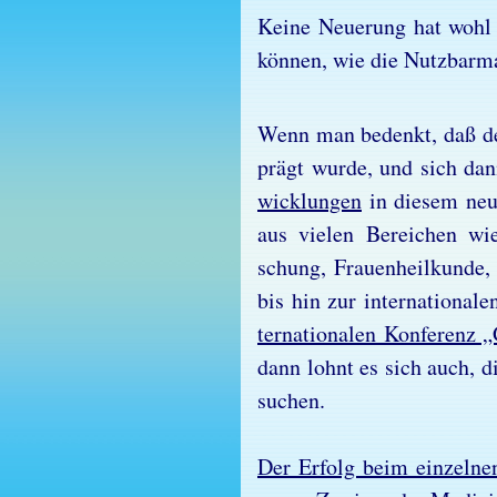
Kei­ne Neue­rung hat wohl s
kön­nen, wie die Nutz­bar­ma
Wenn man be­denkt, daß der 
prägt wur­de, und sich dann
wick­lun­gen
in die­sem neu­
aus vie­len Be­rei­chen wie
schung, Frau­en­heil­kun­de, 
bis hin zur in­ter­na­tio­na­
ter­na­tio­na­len Kon­fe­renz
dann lohnt es sich auch, die
su­chen.
Der Er­folg beim ein­zel­nen 