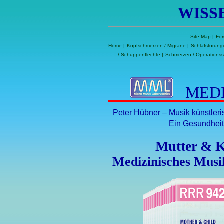
WISS
Site Map
|
For
Home
|
Kopfschmerzen / Migräne
|
Schlafstörung
/ Schuppenflechte
|
Schmerzen / Operations
MEDI
Peter Hübner – Musik künstler
Ein Gesundheit
Mutter & 
Medizinisches Mus