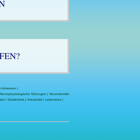
N
FEN?
& Antworten
|
Neurophysiologische Störungen
|
Neurodermitis
ion / Gedächtnis
|
Kreativität
|
Lebensmut
|