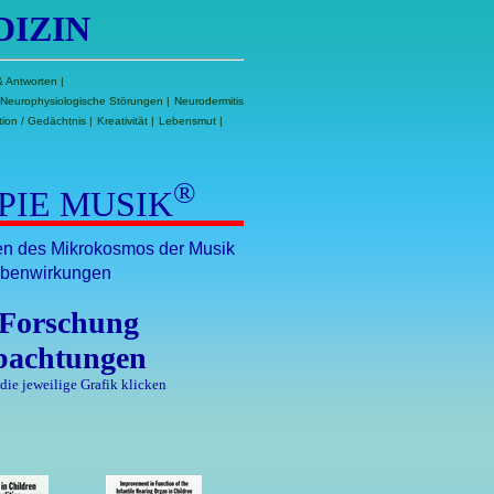
DIZIN
& Antworten
|
Neurophysiologische Störungen
|
Neurodermitis
ion / Gedächtnis
|
Kreativität
|
Lebensmut
|
®
PIE MUSIK
zen des Mikrokosmos der Musik
ebenwirkungen
 Forschung
bachtungen
 die jeweilige Grafik klicken