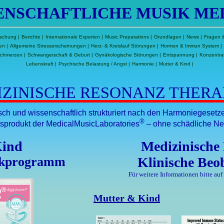
ENSCHAFTLICHE MUSIK ME
schung
|
Berichte
|
Internationale Experten
|
Music Preparations
|
Grundlagen
|
News
|
Fragen 
en
|
Allgemeine Stresserscheinungen
|
Herz- & Kreislauf Störungen
|
Hormon & Immun System
|
schmerzen
|
Schwangerschaft & Geburt
|
Gynäkologische Störungen
|
Entspannung
|
Konzentrat
Lebenskraft
|
Psychische Belastung / Angst
|
Harmonie
|
Mutter & Kind
|
ZINISCHE RESONANZ THERA
isch und wissenschaftlich strukturiert nach den Harmoniegeset
®
sprodukt der MedicalMusicLaboratories
– ohne schädliche N
Kind
Medizinische
ikprogramm
Klinische Beo
Für weitere Informationen bitte auf
Mutter & Kind