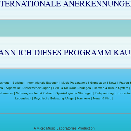
NTERNATIONALE ANERKENNUNGE
ANN ICH DIESES PROGRAMM KAU
schung
|
Berichte
|
Internationale Experten
|
Music Preparations
|
Grundlagen
|
News
|
Fragen 
en
|
Allgemeine Stresserscheinungen
|
Herz- & Kreislauf Störungen
|
Hormon & Immun System
|
schmerzen
|
Schwangerschaft & Geburt
|
Gynäkologische Störungen
|
Entspannung
|
Konzentrat
Lebenskraft
|
Psychische Belastung / Angst
|
Harmonie
|
Mutter & Kind
|
A Micro Music Laboratories Production