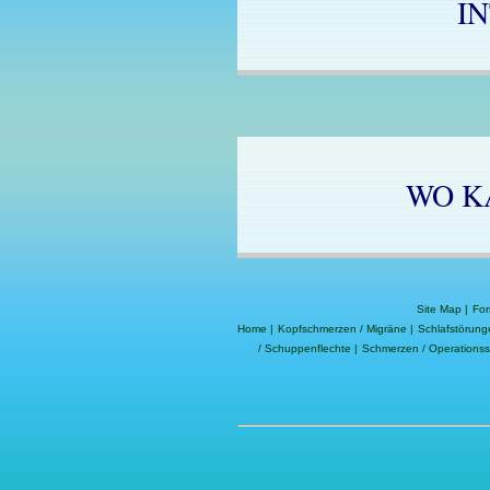
I
WO K
Site Map
|
For
Home
|
Kopfschmerzen / Migräne
|
Schlafstörung
/ Schuppenflechte
|
Schmerzen / Operations