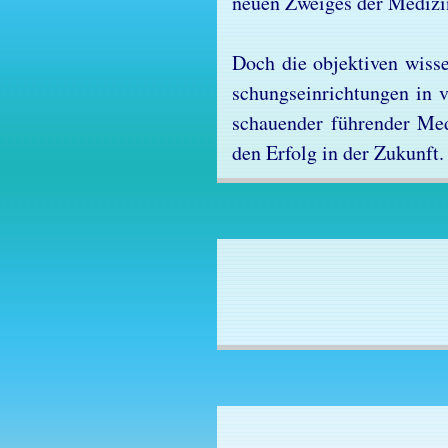
neu­en Zwei­ges der Me­di­zi
Doch die ob­jek­ti­ven wis­sen
schungs­ein­rich­tun­gen in 
schau­en­der füh­ren­der Me
den Er­folg in der Zu­kunft.