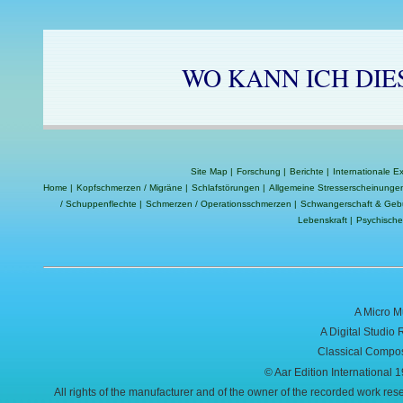
WO KANN ICH DI
Site Map
|
Forschung
|
Berichte
|
Internationale E
Home
|
Kopfschmerzen / Migräne
|
Schlafstörungen
|
Allgemeine Stresserscheinunge
/ Schuppenflechte
|
Schmerzen / Operationsschmerzen
|
Schwangerschaft & Geb
Lebenskraft
|
Psychische
A Micro M
A Digital Studio 
Classical Compos
© Aar Edition International
All rights of the manufacturer and of the owner of the recorded work re