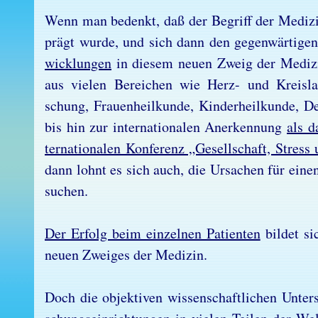
Wenn man be­denkt, daß der Be­griff der Me­di­zi­
prägt wur­de, und sich dann den ge­gen­wär­ti­gen
wick­lun­gen
in die­sem neu­en Zweig der Me­di­zi
aus vie­len Be­rei­chen wie Herz- und Kreis­lauf
schung, Frau­en­heil­kun­de, Kin­der­heil­kun­de, De
bis hin zur in­ter­na­tio­na­len An­er­ken­nung
als d
ter­na­tio­na­len Kon­fe­renz „Ge­sell­schaft, Stres
dann lohnt es sich auch, die Ur­sa­chen für ei­nen 
su­chen.
Der Er­folg beim ein­zel­nen Pa­ti­en­ten
bil­det si­
neu­en Zwei­ges der Me­di­zin.
Doch die ob­jek­ti­ven wis­sen­schaft­li­chen Un­ter­