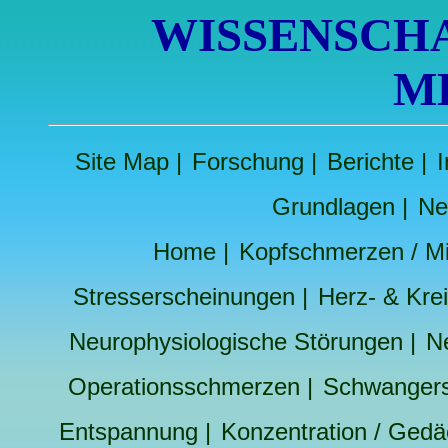
WISSENSCH
M
Site Map
|
Forschung
|
Berichte
|
I
Grundlagen
|
Ne
Home
|
Kopfschmerzen / M
Stresserscheinungen
|
Herz- & Kre
Neurophysiologische Störungen
|
N
Operationsschmerzen
|
Schwangers
Entspannung
|
Konzentration / Gedä