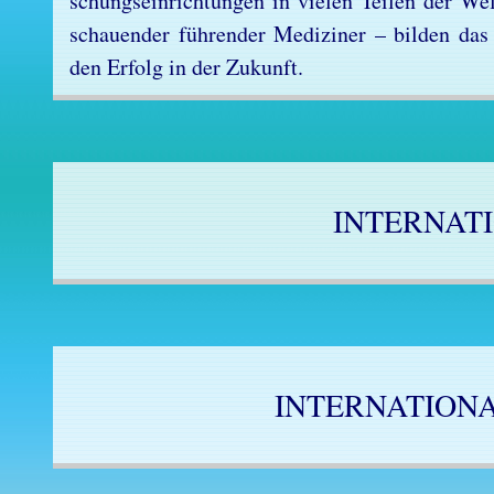
schungs­ein­rich­tun­gen in vie­len Tei­len der Wel
schau­en­der füh­ren­der Me­di­zi­ner – bil­den d
den Er­folg in der Zu­kunft.
INTERNAT
INTERNATION