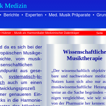
ik Medizin
•
Berichte
•
Experten
•
Med. Musik Präparate
•
Grun
r Hübner – Musik als Harmonikaler Medizinischer Datenträger
Seite
d da es sich bei der
Wissenschaftlich
ro­päi­schen Mu­sik­ge­
Musiktherapie
hich­te, vom mu­sik­
­sen­schaft­li­chen
and­punkt aus ge­se­
„Der wis­sen­schaft­lich ob­jek­tiv
ba­re und nach­weis­ba­re me­di­zi
en,
sys­te­ma­tisch
-
lo­
Nut­zen kann sich al­so nur au
sch
auch
um ei­nen
mu­sik­wis­sen­schaft­li­che He­ran­
­wick­lungs­pro­zeß
wei­se an die Sa­che be­grün­den –
­mer ge­naue­ren Ein­
ni­gen ver­gleich­bar, wie wir s
cks in die Har­mo­nie­
von der Phar­ma­zie her ken­nen: 