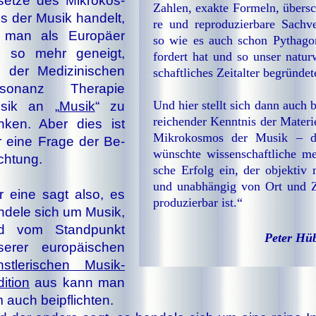
set­ze des Mik­ro­kos­
Zah­len, ex­ak­te For­meln, über­s
 der Mu­sik han­delt,
re und re­pro­du­zier­ba­re Sach­ver
t man als Eu­ro­pä­er
so wie es auch schon Pythago
 so mehr ge­neigt,
for­dert hat und so un­ser na­tur­
i der
Me­di­zi­ni­schen
schaft­li­ches Zeit­al­ter be­grün­de­t
­so­nanz The­ra­pie
Und hier stellt sich dann auch b
­sik an „
Mu­sik
“ zu
rei­chen­der Kennt­nis der Ma­te­r
n­ken. Aber dies
ist
Mi­kro­kos­mos der Mu­sik – 
 ei­ne Fra­ge der Be­
wünsch­te wis­sen­schaft­li­che me­d
ch­tung.
sche Er­folg ein, der ob­jek­tiv 
und un­ab­hän­gig von Ort und Z
 ei­ne sagt al­so, es
pro­du­zier­bar ist.“
­de­le sich um Mu­sik,
d vom Stand­punkt
Peter Hü
se­rer eu­ro­päi­schen
st­le­ri­schen Mu­sik­
di­ti­on
aus kann man
 auch bei­pflich­ten.