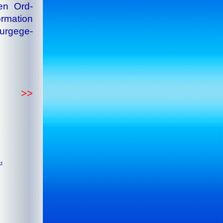
nen Ord­
­ma­tion
ur­ge­ge­
>>
t