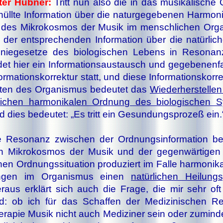
ter Hübner:
Tritt nun al­so die in das mu­si­ka­li­sch
hüll­te In­for­ma­tion über die na­tur­ge­ge­be­nen Har­mo­ni
des Mi­kro­kos­mos der Mu­sik im mensch­li­chen Or­ga
 der ent­spre­chen­den In­for­ma­tion über die na­tür­li­
nie­ge­set­ze des bio­lo­gi­schen Le­bens in Re­so­na
­det hier ein In­for­ma­ti­ons­aus­tausch und ge­ge­be­nen­fa
for­ma­ti­ons­kor­rek­tur statt, und die­se In­for­ma­ti­ons­kor­r
­ten des Or­ga­nis­mus be­deu­tet das
Wie­der­her­stel­le
­li­chen har­mo­ni­ka­len Ord­nung des bio­lo­gi­schen 
 dies be­deu­tet: „Es tritt ein Ge­sund­ungs­pro­zeß ein.
 Re­so­nanz zwi­schen der Ord­nungs­in­for­ma­tion be­
 Mi­kro­kos­mos der Mu­sik und der ge­gen­wär­ti­gen b
en Ord­nungs­si­tu­a­tion pro­du­ziert im Fal­le har­mo­ni­ka
n­gen im Or­ga­nis­mus ei­nen
na­tür­li­chen Hei­lungs
r­aus er­klärt sich auch die Fra­ge, die mir sehr oft 
d: ob ich für das Schaf­fen der Me­di­zi­ni­schen Re
­ra­pie Mu­sik nicht auch Me­di­zi­ner sein oder zu­min­