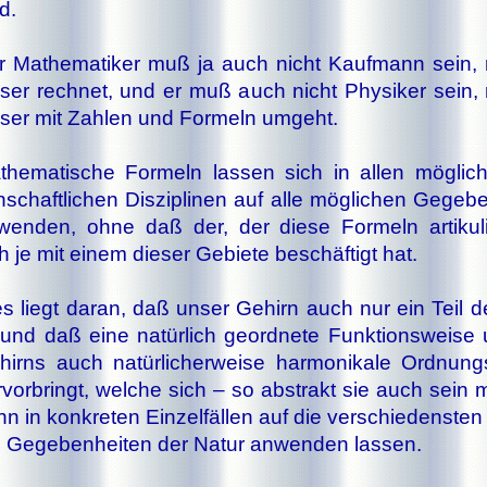
d.
 Ma­the­ma­ti­ker muß ja auch nicht Kauf­mann sein, 
­ser rech­net, und er muß auch nicht Phy­si­ker sein, 
­ser mit Zah­len und For­meln um­geht.
the­ma­ti­sche For­meln las­sen sich in al­len mög­li­
­schaft­li­chen Dis­zi­pli­nen auf al­le mög­li­chen Ge­ge­be
wen­den, ohne daß der, der die­se For­meln ar­ti­ku­li
h je mit ei­nem die­ser Ge­bie­te be­schäf­tigt hat.
s liegt da­ran, daß un­ser Ge­hirn auch nur ein Teil d
 und daß ei­ne na­tür­lich ge­ord­ne­te Funk­ti­ons­wei­se 
hirns auch na­tür­li­cher­wei­se har­mo­ni­ka­le Ord­nung
­vor­bringt, wel­che sich – so ab­strakt sie auch sein
n in kon­kre­ten Ein­zel­fäl­len auf die ver­schie­dens­ten
 Ge­ge­ben­hei­ten der Na­tur an­wen­den las­sen.