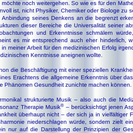
 möch­te noch wei­ter­ge­hen. So wie es für den Ma­the­
n­voll ist, nicht Phy­si­ker, Che­mi­ker oder Bio­lo­ge zu s
 An­bin­dung sei­nes Den­kens an die be­grenzt er­ken
uk­tu­ren die­ser Be­rei­che die Uni­ver­sa­li­tät sei­ner ab
ob­ach­tun­gen und Er­kennt­nis­se schmä­lern wür­de
heint es mir ent­spre­chend auch eher hin­der­lich, 
 in mei­ner Ar­beit für den me­di­zi­ni­schen Er­folg ir­gen
di­zi­ni­schen Kennt­nis­se an­eig­nen woll­te.
on die Be­schäf­ti­gung mit ei­ner spe­zi­el­len Krank­he
­nes Er­ach­tens die all­ge­mei­ne Er­kennt­nis über das
le Phä­no­men Ge­sund­heit zu­nich­te ma­chen kön­nen.
­mo­ni­kal struk­tu­rier­te Mu­sik – al­so auch die Me­di­z
®
so­nanz The­ra­pie Mu­sik
– be­rück­sich­tigt je­nen As
nk­heit über­haupt nicht – der sich ja in viel­fäl­ti­ger
­har­mo­nie nie­der­schla­gen wür­de, son­dern zielt ei
lein nur auf die Dar­stel­lung der Prin­zi­pien der Ge­