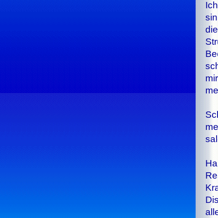
Ich
sin
die
Str
Be­
sc
mir
me­
Sch
mei
sa­
Har
Re­
Kra
Dis
al­