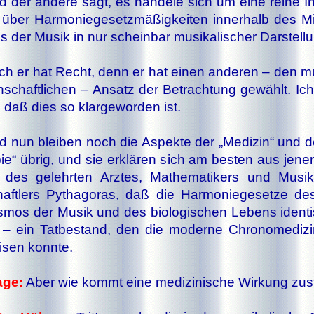
 der an­de­re sagt, es han­de­le sich um ei­ne rei­ne In­f
über Har­mo­nie­ge­setz­mä­ßig­kei­ten in­ner­halb des Mi
 der Mu­sik in nur schein­bar mu­si­ka­li­scher Dar­stel­l
h er hat Recht, denn er hat ei­nen anderen – den mu­
­schaft­li­chen – Ansatz der Be­trach­tung gewählt. I
 daß dies so klargeworden ist.
 nun blei­ben noch die As­pek­te der „Me­di­zin“ und d
pie“ üb­rig, und sie er­klä­ren sich am bes­ten aus je­ne
des ge­lehr­ten Arz­tes, Ma­the­ma­ti­kers und Mu­sik­
aft­lers Pythagoras, daß die Har­mo­nie­ge­set­ze des
­mos der Mu­sik und des bio­lo­gi­schen Le­bens iden­t
 – ein Tat­be­stand, den die mo­der­ne
Chro­no­me­di­z
­sen konn­te.
­ge:
Aber wie kommt ei­ne me­di­zi­ni­sche Wir­kung zu­