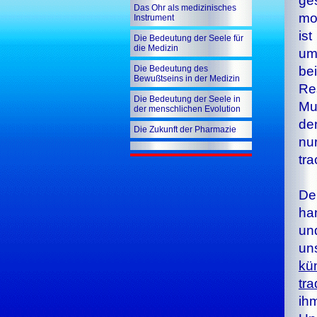
ge­
Das Ohr als medizinisches
mos
Instrument
is
Die Bedeutung der Seele für
die Medizin
um
Die Bedeutung des
be
Bewußtseins in der Medizin
Re
Die Bedeutung der Seele in
Mu
der menschlichen Evolution
de
Die Zukunft der Pharmazie
nur
tra
Der
han
un
un­
kün
tra­
ihm