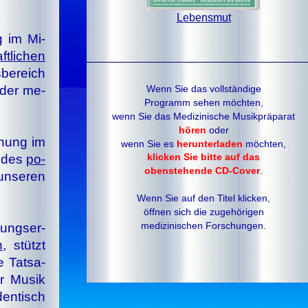
Lebensmut
ng im Mi­
t­li­chen
­be­reich
Wenn Sie das vollständige
h der me­
Programm sehen möchten,
wenn Sie das Medizinische Musikpräparat
hören
oder
d­nung im
wenn Sie es
herunterladen
möchten,
klicken Sie bitte auf das
t des
po­
obenstehende CD-Cover
.
un­se­ren
Wenn Sie auf den Titel klicken,
öffnen sich die zugehörigen
medizinischen Forschungen.
ungs­er­
n
, stützt
e Tat­sa­
r Mu­sik
den­tisch