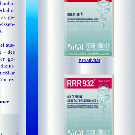
chau­ba­
­hal­te,
ras ge­
wis­sen­
e.
ei aus­
ie – des
der ge­
Kreativität
i­zi­ni­
meß­bar
eit re­
bner