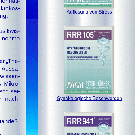
or­ma­ti­
k­ro­kos­
Auflösung von Stress
ung.
sik­wis­
ch nehme
er „The­
r Aus­sa­
wis­sen­
 Mi­kro­
isch sei­
in
nach­
Gynäkologische Beschwerden
stan­de?