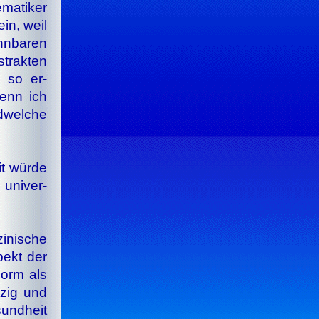
ma­ti­ker
ein, weil
n­ba­ren
­strak­ten
, so er­
wenn ich
d­wel­che
it wür­de
 uni­ver­
i­ni­sche
­pekt der
 Form als
n­zig und
sund­heit