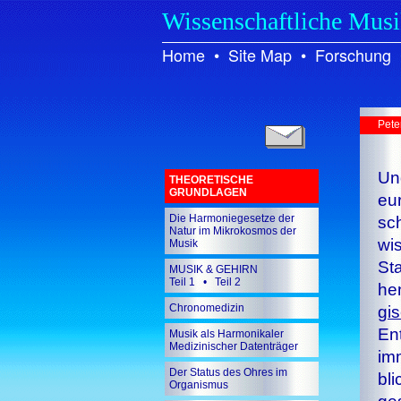
Wissenschaftliche Mus
Home
•
Site Map
•
Forschung
Pete
Un
THEORETISCHE
GRUNDLAGEN
eu­
Die Harmoniegesetze der
sc
Natur im Mikrokosmos der
wis
Musik
St
MUSIK & GEHIRN
Teil 1
•
Teil 2
h
Chronomedizin
gi
Ent
Musik als Harmonikaler
Medizinischer Datenträger
im
Der Status des Ohres im
bli
Organismus