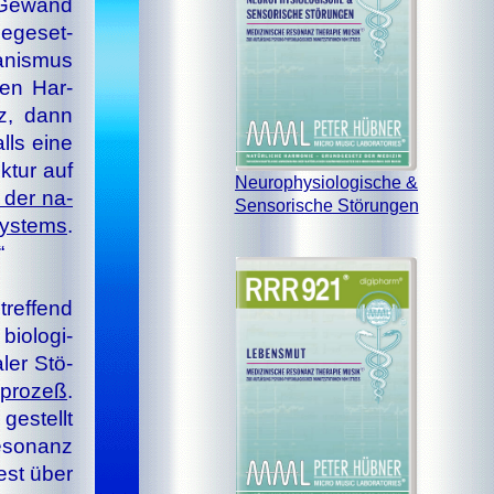
e Ge­wand
e­ge­set­
­nis­mus
chen Har­
nz, dann
lls ei­ne
ek­tur auf
Neurophysiologische &
n der na­
Sensorische Störungen
Sys­tems
.
“
tref­fend
io­lo­gi­
­ler Stö­
­pro­zeß
.
ge­stellt
­so­nanz
dest über