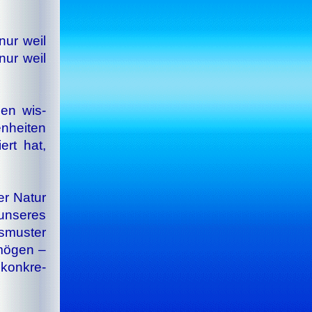
nur weil
nur weil
chen wis­
n­hei­ten
ert hat,
er Na­tur
un­se­res
s­mus­ter
 mö­gen –
 kon­kre­