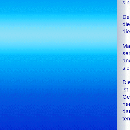
sin
Der
die
die
Ma­
sen
an­
sic
Die
ist
Ge­
her
dan
ten