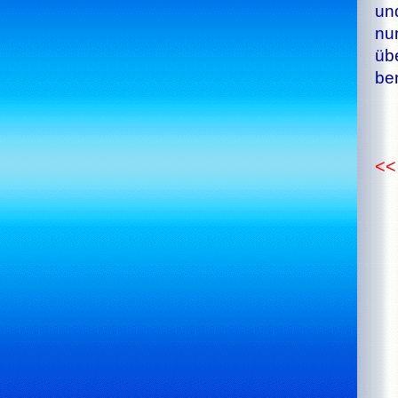
und
nun
übe
be­
<<