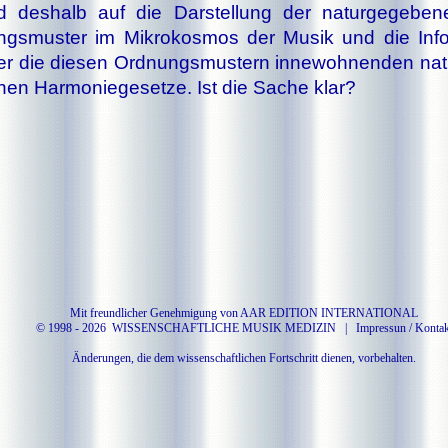
 des­halb auf die Dar­stel­lung der na­tur­ge­ge­be­
gs­mus­ter im Mi­kro­kos­mos der Mu­sik und die In­for
r die die­sen Ord­nungs­mus­tern in­ne­woh­nen­den na­t
nen Har­mo­nie­ge­set­ze. Ist die Sa­che klar?
Mit freundlicher Genehmigung von AAR EDITION INTERNATIONAL
© 1998 -
2026 WISSENSCHAFTLICHE MUSIK MEDIZIN |
Impressun / Kontak
Änderungen, die dem wissenschaftlichen Fortschritt dienen, vorbehalten.