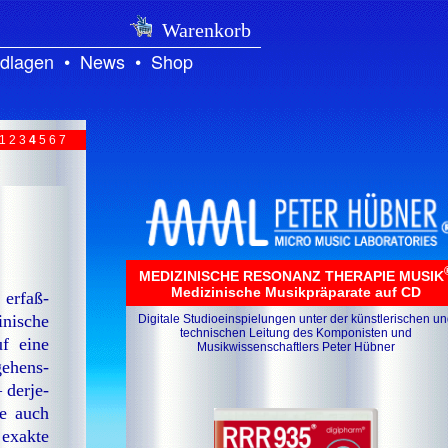
Warenkorb
dlagen
•
News
•
Shop
1
2
3
4
5
6
7
e
MEDIZINISCHE RESONANZ THERAPIE MUSIK
Medizinische Musikpräparate auf CD
 er­faß­
­ni­sche
Digitale Studioeinspielungen unter der künstlerischen u
technischen Leitung des Komponisten und
f ei­ne
Musikwissenschaftlers Peter Hübner
ge­hens­
 der­je­
ie auch
ex­ak­te