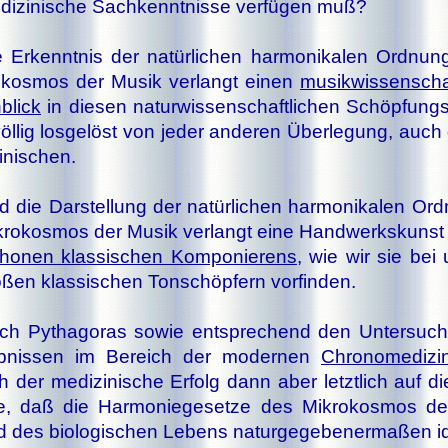
di­zi­ni­sche Sach­kennt­nis­se ver­fü­gen muß?
 Er­kennt­nis der na­tür­li­chen har­mo­ni­ka­len Ord­nu
­kos­mos der Mu­sik ver­langt ei­nen
mu­sik­wis­sen­schaf
­blick
in die­sen na­tur­wis­sen­schaft­li­chen Schöp­fungs
öl­lig los­ge­löst von je­der an­de­ren Über­le­gung, auc
zi­ni­schen.
 die Dar­stel­lung der na­tür­li­chen har­mo­ni­ka­len Or
kro­kos­mos der Mu­sik ver­langt ei­ne Hand­werks­kuns
pho­nen klas­si­schen Kom­po­nie­rens
, wie wir sie bei 
­ßen klas­si­schen Ton­schöp­fern vor­fin­den.
ch Pythagoras so­wie ent­spre­chend den Un­ter­su­ch
b­nis­sen im Be­reich der mo­der­nen
Chro­no­me­di­zi
h der me­di­zi­ni­sche Er­folg dann aber letzt­lich auf di
, daß die Har­mo­nie­ge­set­ze des Mi­kro­kos­mos de
 des bio­lo­gi­schen Le­bens na­tur­ge­ge­be­ner­ma­ßen i