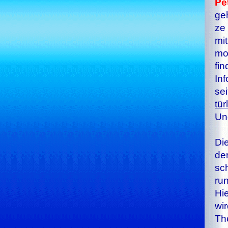
Pe
ge­
ze 
mit
mo­
fin
In­
sei
tür
Und
Die
den
sch
ru
Hie
wir
The