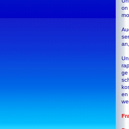
Und
on 
mos
Auc
sen
an,
Und
ra­
ge 
sch
kos
en
wei
Fra