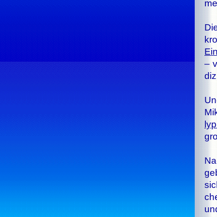
me­
Die
kro
Ein
– v
di­
Und
Mi­
ly­
gro
Na
ge
sic
che
und