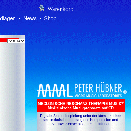
Warenkorb
dlagen
•
News
•
Shop
®
MEDIZINISCHE RESONANZ THERAPIE MUSIK
Medizinische Musikpräparate auf CD
Digitale Studioeinspielung unter der künstlerischen
und technischen Leitung des Komponisten und
Musikwissenschaftlers Peter Hübner