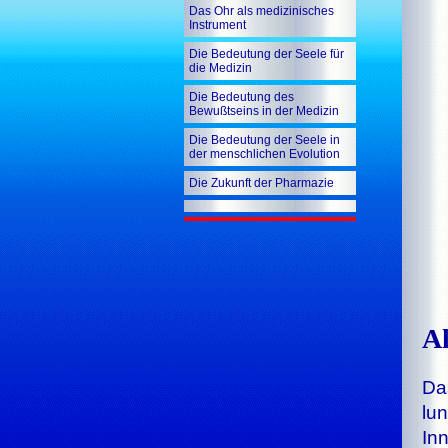
Das Ohr als medizinisches
Instrument
Die Bedeutung der Seele für
die Medizin
Die Bedeutung des
Bewußtseins in der Medizin
Die Bedeutung der Seele in
der menschlichen Evolution
Die Zukunft der Pharmazie
A
Das
lun
In­