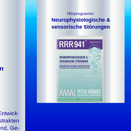
Hörprogramm:
Neurophysiologische &
sensorische Störungen
tein
Ent­wick­
strak­ten
tand, Ge­