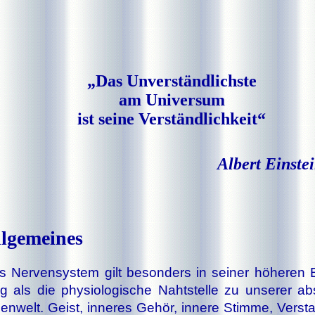
„Das Unverständlichste
am Universum
ist seine Verständlichkeit“
Albert Eins
llgemeines
 Ner­ven­sys­tem gilt be­son­ders in sei­ner hö­he­ren 
g als die phy­si­o­lo­gi­sche Naht­stel­le zu un­se­rer ab­
nen­welt. Geist, in­ne­res Ge­hör, in­ne­re Stim­me, Ver­s