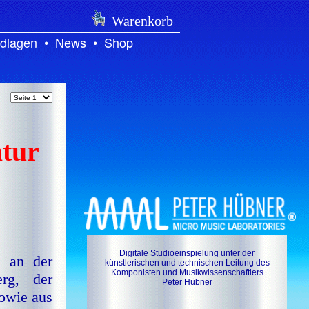
Warenkorb
dlagen
•
News
•
Shop
atur
Digitale Studioeinspielung unter der
n an der
künstlerischen und technischen Leitung des
Komponisten und Musikwissenschaftlers
erg, der
Peter Hübner
sowie aus