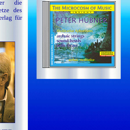
er die
t­ze des
rlag für