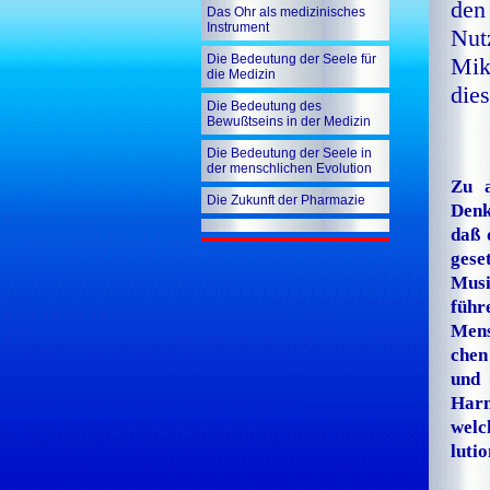
de
Das Ohr als medizinisches
Instrument
Nut
Die Bedeutung der Seele für
Mik
die Medizin
dies
Die Bedeutung des
Bewußtseins in der Medizin
Die Bedeutung der Seele in
der menschlichen Evolution
Zu a
Die Zukunft der Pharmazie
Denk
daß 
ge­s
Musi
führ
Mens
che
und 
Harm
welc
lu­ti