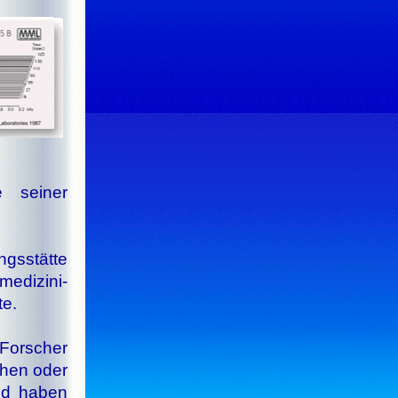
e seiner
ngsstätte
di­zi­ni­
te.
 Forscher
chen oder
nd haben