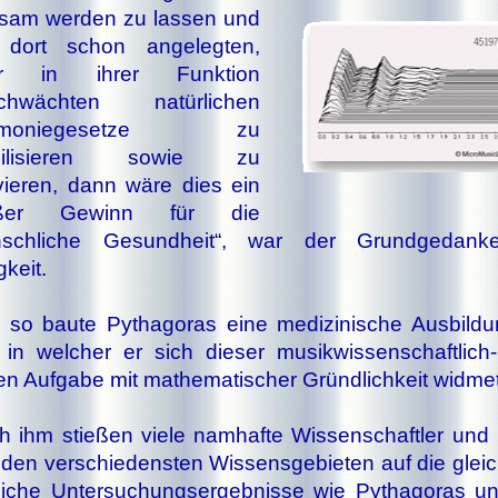
ksam werden zu lassen und
 dort schon angelegten,
er in ihrer Funktion
chwächten na­tür­li­chen
rmoniegesetze zu
abilisieren sowie zu
vieren, dann wäre dies ein
oßer Gewinn für die
schliche Ge­sund­heit“, war der Grundgedank
gkeit.
so baute Pythagoras eine me­di­zi­ni­sche Ausbildu
 in welcher er sich dieser musikwissenschaftlich-me­
n Aufgabe mit mathematischer Gründ­lich­keit widme
 ihm stießen viele namhafte Wis­sen­schaft­ler und
den ver­schie­den­sten Wissensgebieten auf die glei
liche Untersuchungsergebnisse wie Pythagoras u