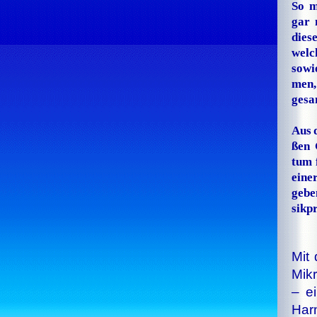
So m
gar 
dies
welc
sowi
men,
gesa
Aus 
ßen
G
tum 
eine
ge­b
sik­
Mit
Mik
– e
Har