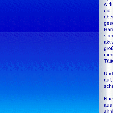
wir
die
ab
ges
Ha
st
akti
gr
men
Täti
Und 
auf,
sche
Nach
aus 
ähn