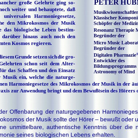
PETER HÜB
ancher große Gelehrte ging so­
noch weiter und behauptete, daß
Musikwissenschaftle
e universalen Harmoniegesetze,
Klassischer Komponi
he den Mikrokosmos der Musik
Schöpfer der Medizi
e das biologische Leben be­stim­
Resonanz Therapie 
Begründer der
 darüber hinaus auch noch den
Micro Music Laborat
mten Kosmos regieren.
Begründer der
Digitalen Pharmazie
diesem Grunde setzen sich die gro­
Entwickler des
elehrten schon seit dem Al­ter­
Bildungsprogramms
für das Schaffen und den Einsatz
Astronomy of Mind
r Musik ein, welche die na­tur­ge­
e­nen Harmoniegesetze des Mik­ro­kos­mos der Musik in der äu
pra­xis zur Anwendung bringt und dem Bewußtsein des Hö­rers of
 der Offenbarung der naturgegebenen Harmonieges
rokosmos der Musik sollte der Hörer – bewußt oder
ine unmittelbare, authentische Kenntnis über die n
monie seines biologischen Lebens erhalten.