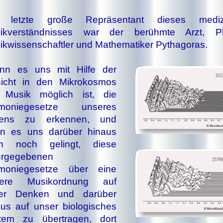
 letzte große Repräsentant dieses medizi
ikverständnisses war der be­rühm­te Arzt, Ph
ikwissenschaftler und Mathematiker Pythagoras.
nn es uns mit Hilfe der
sicht in den Mikrokosmos
 Musik möglich ist, die
moniegesetze unseres
ens zu er­ken­nen, und
n es uns darüber hinaus
h noch gelingt, diese
urgegebenen
moniegesetze über eine
ere Mu­sik­ord­nung auf
er Denken und dar­über
aus auf unser biologisches
stem zu übertragen, dort