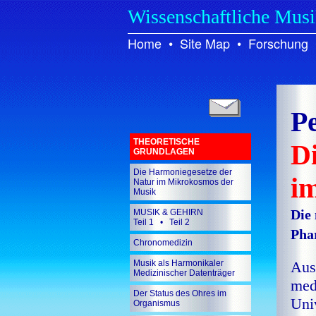
Wissenschaftliche Mus
Home
•
Site Map
•
Forschung
P
THEORETISCHE
D
GRUNDLAGEN
Die Harmoniegesetze der
i
Natur im Mikrokosmos der
Musik
Die
MUSIK & GEHIRN
Teil 1
•
Teil 2
Pha
Chronomedizin
Musik als Harmonikaler
Aus
Medizinischer Datenträger
med
Der Status des Ohres im
Uni
Organismus