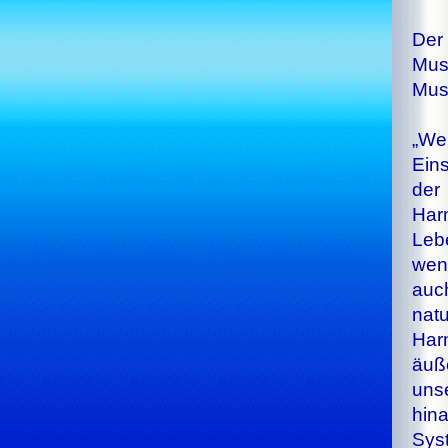
Der
Mus
Mus
„We
Ein
der
Har
Leb
wen
auc
nat
Har
äuß
uns
hin
Sy­