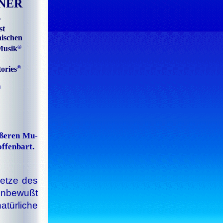
NER
r
st
nischen
®
Musik
®
ories
®
­ße­ren Mu­
­fen­bart.
etze des
 unbewußt
atürliche