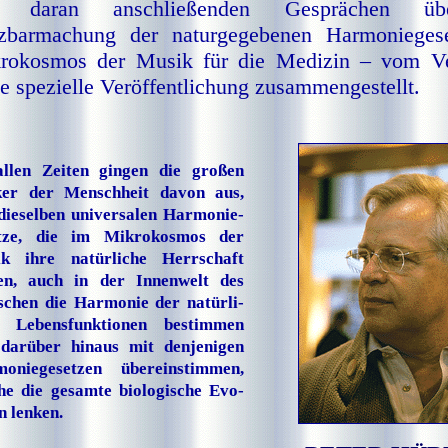
n daran anschließenden Gesprächen üb
zbarmachung der naturgegebenen Har­mo­nie­ge­se
rokosmos der Musik für die Medizin – vom Ve
e spezielle Ver­öf­fent­lich­ung zusammengestellt.
llen Zeiten gingen die großen
er der Menschheit davon aus,
dieselben universalen Har­mo­nie­
et­ze, die im Mikrokosmos der
k ihre natürliche Herrschaft
en, auch in der Innenwelt des
chen die Harmonie der na­tür­li­
n Lebensfunktionen bestimmen
darüber hinaus mit denjenigen
oniegesetzen übereinstimmen,
he die gesamte biologische Evo­
­on lenken.