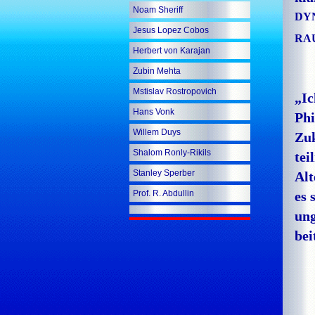
Noam Sheriff
DY
Jesus Lopez Cobos
RA
Herbert von Karajan
Zubin Mehta
Mstislav Rostropovich
„Ic
Hans Vonk
Phi
Willem Duys
Zuk
Shalom Ronly-Rikils
tei
Stanley Sperber
Alt
Prof. R. Abdullin
es 
ung
bei