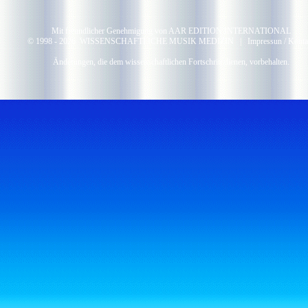
Mit freundlicher Genehmigung von AAR EDITION INTERNATIONAL
© 1998 -
2026 WISSENSCHAFTLICHE MUSIK MEDIZIN |
Impressun / Konta
Änderungen, die dem wissenschaftlichen Fortschritt dienen, vorbehalten.