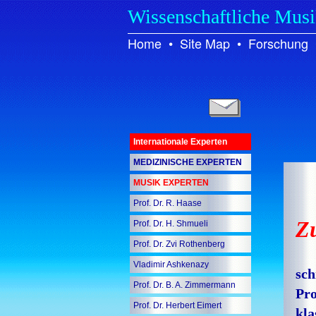
Wissenschaftliche Mus
Home
•
Site Map
•
Forschung
Internationale Experten
MEDIZINISCHE EXPERTEN
MUSIK EXPERTEN
Prof. Dr. R. Haase
Z
Prof. Dr. H. Shmueli
Prof. Dr. Zvi Rothenberg
Vladimir Ashkenazy
sch
Prof. Dr. B. A. Zimmermann
Pro
Prof. Dr. Herbert Eimert
kla