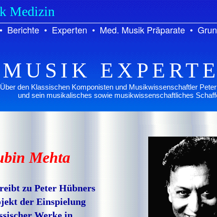
ik Medizin
•
Berichte
•
Experten
•
Med. Musik Präparate
•
Grun
MUSIK EXPERT
Über den Klassischen Komponisten und Musikwissenschaftler Pete
und sein musikalisches sowie musikwissenschaftliches Schaff
ubin Mehta
reibt zu Peter Hübners
jekt der Einspielung
ssischer Werke in