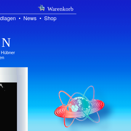
Warenkorb
dlagen
•
News
•
Shop
EN
r Hübner
en