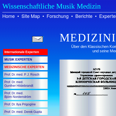
Wissenschaftliche Musik Medizin
Home
•
Site Map
•
Forschung
•
Berichte
•
Experte
MEDIZIN
Über den Klassischen Kom
und seine Me
Internationale Experten
MUSIK EXPERTEN
MEDIZINISCHE EXPERTEN
Prof. Dr. med. P. J. Rosch
Prof. Dr. med.
Gunther Hildebrandt
Prof. Dr. med.
Björn Nordenström
Prof. Dr. Ilya Prigogine
Prof. Dr. med. Derek Gupta