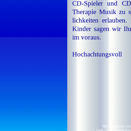
CD-Spie­ler und CDs I
The­ra­pie Mu­sik zu 
lich­kei­ten er­lau­b
Kin­der sa­gen wir Ih
im vor­aus.
Hochachtungsvoll
Mit freundlicher
© 1998 -
2026 WISSEN