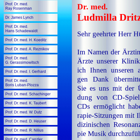
Prof. Dr. med.
Dr. med.
Ray Rosenman
Ludmilla Drit
Dr. James Lynch
Prof. Dr. med.
Hans Schadewaldt
Sehr geehrter Herr H
Prof. Dr. med. H. Koeditz
Prof. Dr. med. A. Reznikov
Im Na­men der Ärz­ti
Prof. Dr. med.
Ärz­te un­se­rer Kli­n
G. Gerassimowitsch
ich Ih­nen un­se­ren au
Prof. Dr. med. I. Gerhard
gen Dank über­mit­t
Prof. Dr. med.
Boris Luban-Plozza
Sie es uns mit der Ü
Prof. Dr. med. Schachinger
dung von CD-Spie­
Prof. Dr. med. K. Taubert
CDs er­mög­licht ha­
Prof. Dr. med. W. Dutz
ra­pie-Sit­zun­gen mit 
Prof. Dr. med. D. Heuser
di­zi­ni­schen Re­so­na
Prof. Dr. med. R. Nilius
pie Mu­sik durch­zu­füh
Prof. Dr. med. Canzler