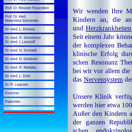
Prof. Dr. Reuven Feuerstein
Wir wen­den Ih­re Mu
Prof. Dr. med.
Kin­dern an, die an
Walentina Sidorenko
und
Herzkrankheiten
Dr. med. L. Dossey
Seit ei­nem Jahr kön­n
Dr. med. R. Shimshoni
Dr. med. I. Lazaroff
der kom­ple­xen Be­han
Dr. med. H. Schmidt
kli­ni­sche Er­folg du
Dr. med. D. Griebner
schen Re­so­nanz The­r
Dr. med. R. Matejka
bei wir vor al­lem die 
Dr. med. L. Dritz
das
Ner­ven­sys­tem
de
Dr. R. Legnani
Forscher
Un­se­re Kli­nik ver­fü
Patienten
wer­den hier et­wa 100
Au­ßer den Kin­dern 
der gan­zen Re­pu­bli
schen,
en­do­kri­no­lo