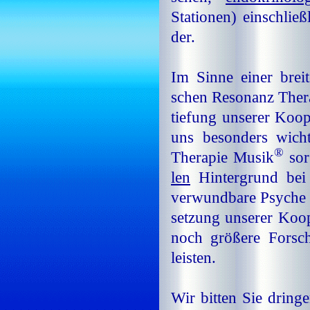
Sta­tio­nen) ein­schließ
der.
Im Sin­ne ei­ner brei­
schen Re­so­nanz The­r
tie­fung un­se­rer Ko­o
uns be­son­ders wich­t
®
The­ra­pie Mu­sik
sor
len
Hin­ter­grund bei 
ver­wund­ba­re Psy­che 
set­zung un­se­rer Ko­op
noch grö­ße­re For­sc
leis­ten.
Wir bit­ten Sie drin