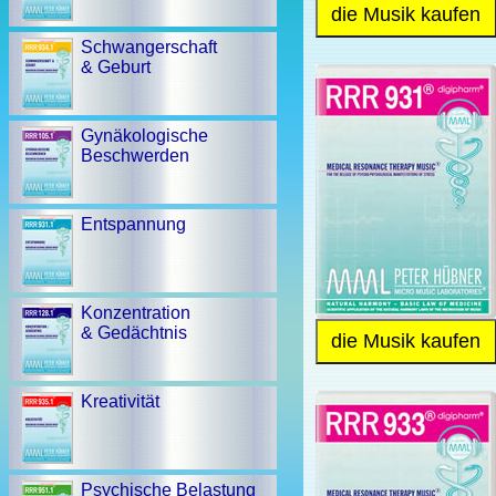
die Musik kaufen
Schwangerschaft
& Geburt
Gynäkologische
Beschwerden
Entspannung
Konzentration
& Gedächtnis
die Musik kaufen
Kreativität
Psychische Belastung