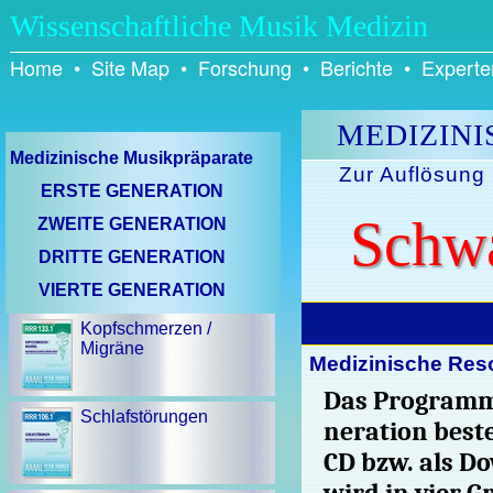
Wissenschaftliche Musik Medizin
Home
•
Site Map
•
Forschung
•
Berichte
•
Experte
MEDIZINI
Medizinische Musik­prä­pa­ra­te
Zur Auflösung
ERSTE GENERATION
Schwa
ZWEITE GENERATION
DRITTE GENERATION
VIERTE GENERATION
Kopfschmerzen /
Migräne
Medizinische Res
Das Programm
Schlafstörungen
ne­ra­tion be­st
CD bzw. als Do