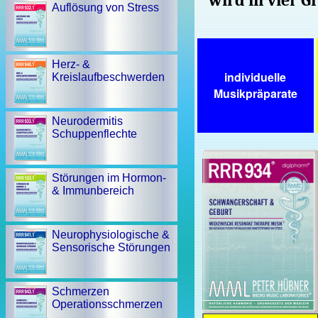
wird in vier Gr
Auflösung von Stress
Herz- &
individuelle
Kreislaufbeschwerden
Musikpräparate
Neurodermitis
Schuppenflechte
Störungen im Hormon-
& Immunbereich
Neurophysiologische &
Sensorische Störungen
Schmerzen
Operationsschmerzen