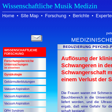
Wissenschaftliche Musik Medizin
Home
•
Site Map
•
Forschung
•
Berichte
•
Experte
pet
MEDIZINISCH
REDUZIERUNG PSYCHO-P
WISSENSCHAFTLICHE
FORSCHUNG
Auflösung der klin
Forschungsbereiche
Schwangeren in den
Untersuchungen
im einzelnen
Schwangerschaft mi
Gynäkologie
einem Verlust der 
Gebärmutterblutungen
Vakuum Aspiration
Die Frauen waren mit Schmerz
Vacuum Aspiration
Bauchbereich in die Universitäts
lie­fert worden, und die Ultras
Vacuum Aspiration
er­gab, daß eine Gefahr für di
schaft bestand.
OPH Syndrom