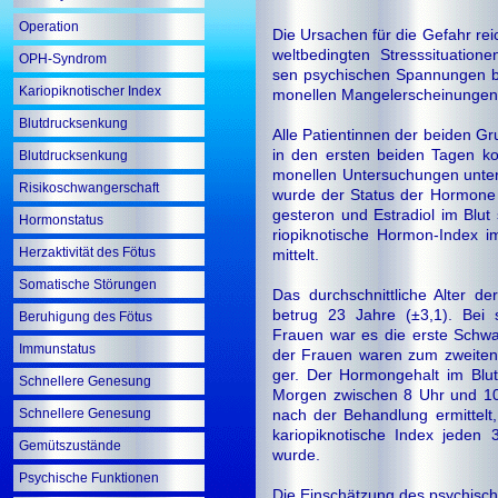
Operation
Die Ursachen für die Gefahr re
welt­be­ding­ten Stresssituation
OPH-Syndrom
sen psychischen Spannungen bi
Kariopiknotischer Index
mo­nel­len Mangelerscheinungen
Blutdrucksenkung
Alle Patientinnen der beiden G
in den ersten beiden Tagen k
Blutdrucksenkung
mo­nel­len Untersuchungen unte
Risikoschwangerschaft
wurde der Status der Hormone C
ge­ste­ron und Estradiol im Blut
Hormonstatus
rio­pik­no­ti­sche Hormon-Index 
Herzaktivität des Fötus
mit­telt.
Somatische Störungen
Das durchschnittliche Alter de
betrug 23 Jahre (±3,1). Bei 
Beruhigung des Fötus
Frauen war es die erste Schwa
Immunstatus
der Frauen waren zum zweiten
ger. Der Hormongehalt im Blu
Schnellere Genesung
Morgen zwischen 8 Uhr und 10
Schnellere Genesung
nach der Behandlung ermittelt
kariopiknotische Index jeden 3
Gemütszustände
wurde.
Psychische Funktionen
Die Einschätzung des psychisc