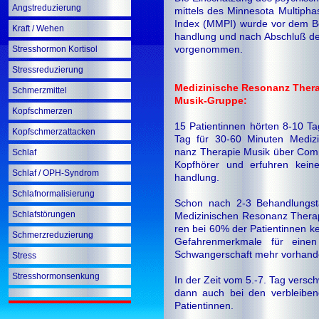
Angstreduzierung
mittels des Minnesota Multipha
Index (MMPI) wurde vor dem B
Kraft / Wehen
hand­lung und nach Abschluß d
vorgenommen.
Stresshormon Kortisol
Stressreduzierung
Medizinische Resonanz Ther
Schmerzmittel
Musik-Gruppe:
Kopfschmerzen
15 Patientinnen hörten 8-10 Ta
Kopfschmerzattacken
Tag für 30-60 Minuten Medizi
nanz Therapie Musik über Com
Schlaf
Kopfhörer und erfuhren kein
Schlaf / OPH-Syndrom
hand­lung.
Schlafnormalisierung
Schon nach 2-3 Behandlungst
Schlafstörungen
Medizinischen Resonanz Thera
ren bei 60% der Patientinnen ke
Schmerzreduzierung
Gefahrenmerkmale für einen
Schwangerschaft mehr vorhand
Stress
Stresshormonsenkung
In der Zeit vom 5.-7. Tag versc
dann auch bei den verbleibe
Pa­ti­en­tin­nen.